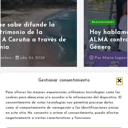
Asociaciones
Hoy hablamos con Asociación
ALMA contra la Violencia de
Género
Por
Maria Izquierdo
julio 15, 2026
Gestionar consentimiento
Para ofrecer las mejores experiencias, utilizamos tecnologías como las
cookies para almacenar y/o acceder a la información del dispositivo. El
consentimiento de estas tecnologías nos permitirá procesar datos
como el comportamiento de navegación o las identificaciones únicas
Aviso legal
en este sitio. No consentir o retirar el consentimiento, puede afectar
Política de privacidad
negativamente a ciertas características y funciones.