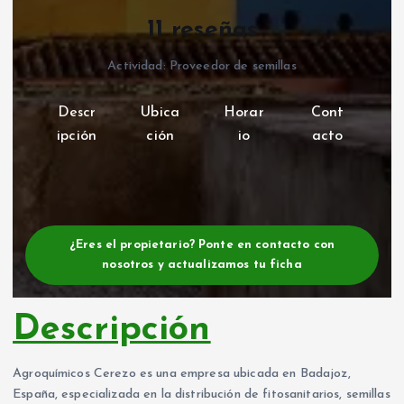
11 reseñas
Actividad: Proveedor de semillas
Descr
Ubica
Horar
Cont
ipción
ción
io
acto
¿Eres el propietario? Ponte en contacto con
nosotros y actualizamos tu ficha
Descripción
Agroquímicos Cerezo es una empresa ubicada en Badajoz,
España, especializada en la distribución de fitosanitarios, semillas