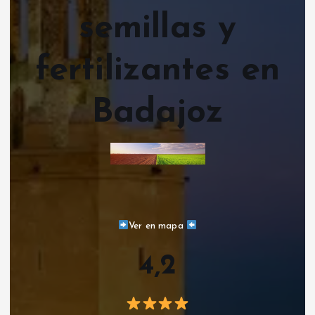
semillas y
fertilizantes en
Badajoz
Ver en mapa
4,2