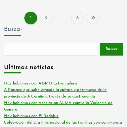
1
2
…
6
P
Buscar
a
g
Buscar
i
Últimas noticias
n
Hoy hablamos con ADMO Extremadura
A Paisaxe que sabe difunde la cultura y patrimonio de la
a
provincia de A Coruña a través de su gastronomía
Hoy hablamos con Asociación ALMA contra la Violencia de
c
Género
Hoy hablamos con El Redoble
i
Celebración del Día Internacional de las Familias con convivencia