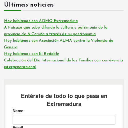
i
Últimas noticias
n
Hoy hablamos con ADMO Extremadura
A Paisaxe que sabe difunde la cultura y patrimonio de la
a
provincia de A Coruña a través de su gastronomía
Hoy hablamos con Asociación ALMA contra la Violencia de
c
Género
Hoy hablamos con El Redoble
i
Celebración del Día Internacional de las Familias con convivencia
intergeneracional
ó
n
d
e