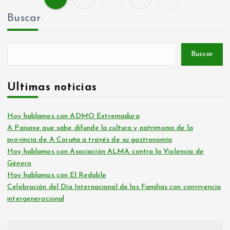
P
Buscar
a
g
Buscar
i
Últimas noticias
n
Hoy hablamos con ADMO Extremadura
A Paisaxe que sabe difunde la cultura y patrimonio de la
a
provincia de A Coruña a través de su gastronomía
Hoy hablamos con Asociación ALMA contra la Violencia de
c
Género
Hoy hablamos con El Redoble
i
Celebración del Día Internacional de las Familias con convivencia
intergeneracional
ó