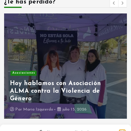
a
¿Te has perdido?
s
Asociaciones
Hoy hablamos con Asociación
ALMA contra la Violencia de
Género
Por
Maria Izquierdo
julio 15, 2026