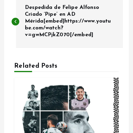
N
Despedida de Felipe Alfonso
a
Criado ‘Pipe’ en AD
Mérida[embed]https://www.youtu
be.com/watch?
v
v=gwMCPjkZ070[/embed]
e
g
Related Posts
a
c
i
ó