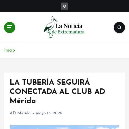
S
a
l
t
a
r
Noticias de Extremadura en tiempo real
a
l
Inicio
c
o
n
t
LA TUBERÍA SEGUIRÁ
e
n
CONECTADA AL CLUB AD
i
Mérida
d
o
AD Mérida
mayo 13, 2026