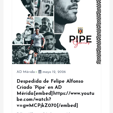
n
d
e
e
n
t
r
AD Mérida
mayo 12, 2026
Despedida de Felipe Alfonso
a
Criado ‘Pipe’ en AD
Mérida[embed]https://www.youtu
d
be.com/watch?
v=gwMCPjkZ070[/embed]
a