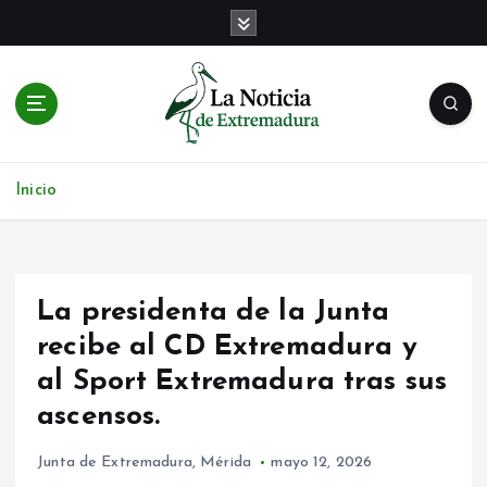
S
a
l
t
a
r
Noticias de Extremadura en tiempo real
a
l
Inicio
c
o
n
t
La presidenta de la Junta
e
n
recibe al CD Extremadura y
i
al Sport Extremadura tras sus
d
ascensos.
o
Junta de Extremadura
,
Mérida
mayo 12, 2026