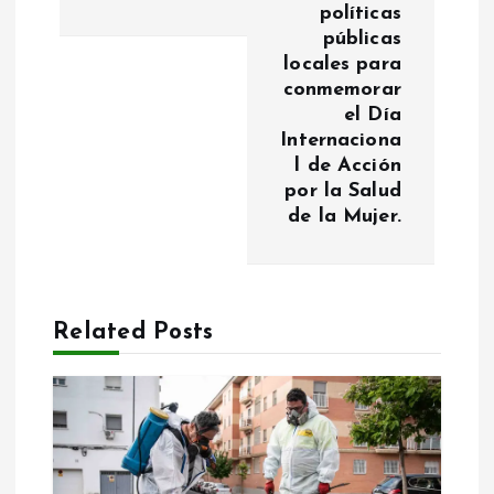
políticas
c
públicas
locales para
i
conmemorar
el Día
ó
Internaciona
l de Acción
n
por la Salud
de la Mujer.
d
e
Related Posts
e
n
t