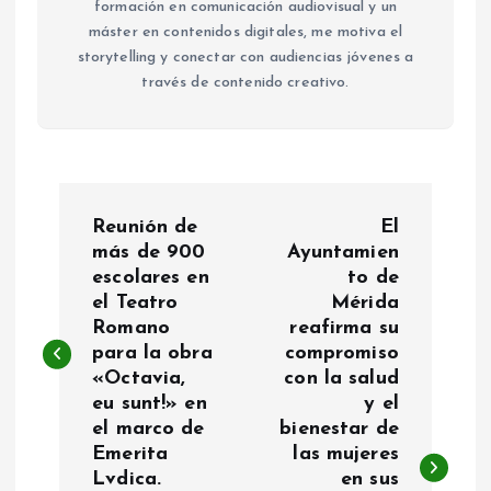
formación en comunicación audiovisual y un
máster en contenidos digitales, me motiva el
storytelling y conectar con audiencias jóvenes a
través de contenido creativo.
N
Reunión de
El
a
más de 900
Ayuntamien
escolares en
to de
el Teatro
Mérida
v
Romano
reafirma su
para la obra
compromiso
e
«Octavia,
con la salud
eu sunt!» en
y el
g
el marco de
bienestar de
Emerita
las mujeres
a
Lvdica.
en sus