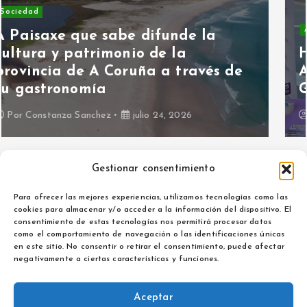
Asociaciones
Hoy hablamos con Asociación
ALMA contra la Violencia de
Género
Por
Maria Izquierdo
julio 15, 2026
Gestionar consentimiento
Para ofrecer las mejores experiencias, utilizamos tecnologías como las
cookies para almacenar y/o acceder a la información del dispositivo. El
consentimiento de estas tecnologías nos permitirá procesar datos
como el comportamiento de navegación o las identificaciones únicas
Aviso legal
en este sitio. No consentir o retirar el consentimiento, puede afectar
Política de privacidad
negativamente a ciertas características y funciones.
Aceptar