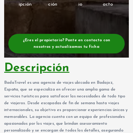
ipción
ción
io
acto
¿Eres el propietario? Ponte en contacto con
nosotros y actualizamos tu ficha
Descripción
BadaTravel es una agencia de viajes ubicada en Badajoz,
España, que se especializa en ofrecer una amplia gama de
servicios turísticos para satisfacer las necesidades de todo tipo
de viajeros. Desde escapadas de fin de semana hasta viajes
internacionales, su objetivo es proporcionar experiencias únicas y
memorables. La agencia cuenta con un equipo de profesionales
apasionados por los viajes, que brindan asesoramiento
personalizado y se encargan de todos los detalles, asegurando