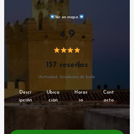
Ver en mapa
4,9
157 reseñas
Actividad: Academia de baile
Descr
Ubica
Horar
Cont
ipción
ción
io
acto