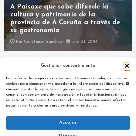
Asociaciones
Hoy hablamos con Asociación
ALMA contra la Violencia de
Género
Por
Maria Izquierdo
julio 15, 2026
Gestionar consentimiento
Para ofrecer las mejores experiencias, utilizamos tecnologías como las
cookies para almacenar y/o acceder a la información del dispositivo. El
consentimiento de estas tecnologías nos permitirá procesar datos
como el comportamiento de navegación o las identificaciones únicas
Aviso legal
en este sitio. No consentir o retirar el consentimiento, puede afectar
Política de privacidad
negativamente a ciertas características y funciones.
Aceptar