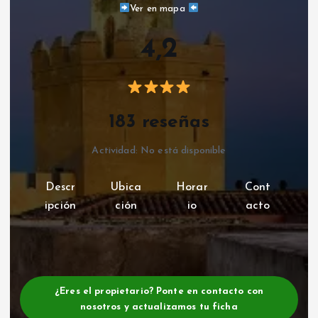
Ver en mapa
4,2
183 reseñas
Actividad: No está disponible
Descr
Ubica
Horar
Cont
ipción
ción
io
acto
¿Eres el propietario? Ponte en contacto con
nosotros y actualizamos tu ficha