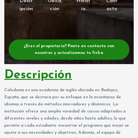
Descr
Ubica
Horar
Cont
ipción
ción
io
acto
¿Eres el propietario? Ponte en contacto con
nosotros y actualizamos tu ficha
Descripción
Caledonia es una academia de inglés ubicada en Badajoz,
España, que se destaca por su enfoque en la enseñanza de
idiomas a través de métodos innovadores y dinámicos. La
institución ofrece una amplia variedad de cursos adaptados a
diferentes niveles y edades, desde niños hasta adultos, lo que
permite a cada estudiante encontrar el programa que mejor se
ajuste a sus necesidades y objetivos. Además, el equipo de