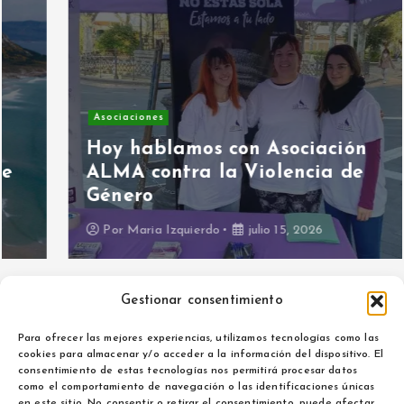
Asociaciones
Hoy hablamos con Asociación
ALMA contra la Violencia de
Género
Por
Maria Izquierdo
julio 15, 2026
Gestionar consentimiento
Para ofrecer las mejores experiencias, utilizamos tecnologías como las
cookies para almacenar y/o acceder a la información del dispositivo. El
consentimiento de estas tecnologías nos permitirá procesar datos
como el comportamiento de navegación o las identificaciones únicas
Aviso legal
en este sitio. No consentir o retirar el consentimiento, puede afectar