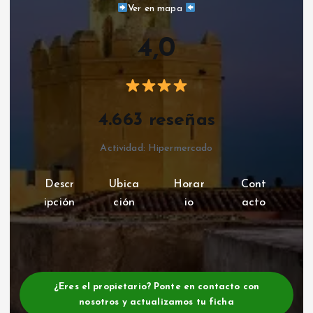
Ver en mapa
4,0
4.663 reseñas
Actividad: Hipermercado
Descr
Ubica
Horar
Cont
ipción
ción
io
acto
¿Eres el propietario? Ponte en contacto con
nosotros y actualizamos tu ficha