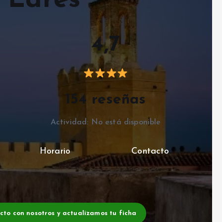
 Lares
4,7
154 reseñas
Actividad: No está disponible
Horario
Contacto
acto con nosotros y actualizamos tu ficha