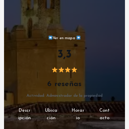
Ver en mapa
3,3
6 reseñas
Actividad: Administrador de la propiedad
Descr
Ubica
Horar
Cont
ipción
ción
io
acto