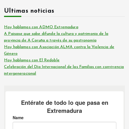
i
Últimas noticias
n
Hoy hablamos con ADMO Extremadura
A Paisaxe que sabe difunde la cultura y patrimonio de la
a
provincia de A Coruña a través de su gastronomía
Hoy hablamos con Asociación ALMA contra la Violencia de
c
Género
Hoy hablamos con El Redoble
i
Celebración del Día Internacional de las Familias con convivencia
intergeneracional
ó
n
d
e