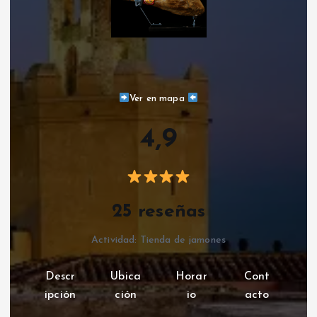
Ver en mapa
4,9
25 reseñas
Actividad: Tienda de jamones
Descr
Ubica
Horar
Cont
ipción
ción
io
acto