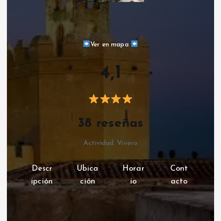
Ver en mapa
4,1
38 reseñas
Actividad: Vivero
Descr
Ubica
Horar
Cont
ipción
ción
io
acto