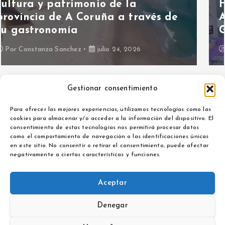
Hoy hablamos con Asociación
ALMA contra la Violencia de
Género
Por
Maria Izquierdo
julio 15, 2026
Gestionar consentimiento
Para ofrecer las mejores experiencias, utilizamos tecnologías como las
cookies para almacenar y/o acceder a la información del dispositivo. El
consentimiento de estas tecnologías nos permitirá procesar datos
como el comportamiento de navegación o las identificaciones únicas
Aviso legal
en este sitio. No consentir o retirar el consentimiento, puede afectar
Política de privacidad
negativamente a ciertas características y funciones.
Aceptar
Denegar
Copyright © 2026 La Noticia de Extremadura | Powered by
Desert Themes