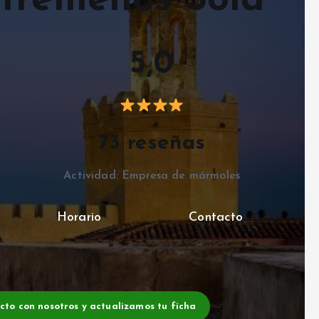
tremeños Sola
5,0
73 reseñas
Actividad: Empresa de mármoles
Horario
Contacto
acto con nosotros y actualizamos tu ficha