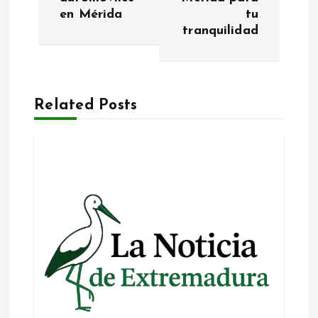
en Mérida
tu
e
tranquilidad
g
a
Related Posts
c
i
ó
n
d
e