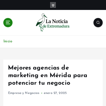
S
a
l
t
a
r
Noticias de Extremadura en tiempo real
a
l
Inicio
c
o
n
t
Mejores agencias de
e
n
marketing en Mérida para
i
potenciar tu negocio
d
o
Empresa y Negocios
enero 27, 2025