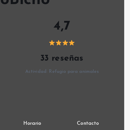
oBicho
4,7
33 reseñas
Actividad: Refugio para animales
Horario
Contacto