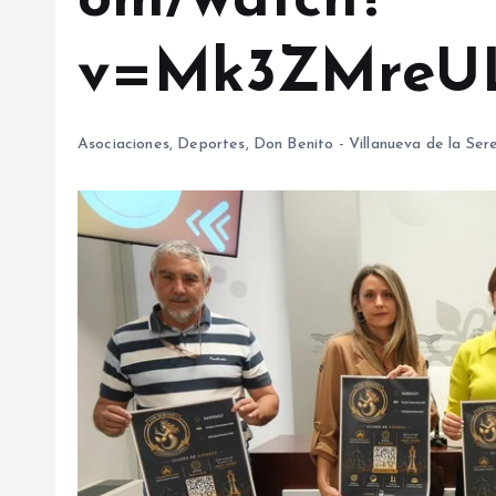
om/watch?
v=Mk3ZMreUL
Asociaciones
,
Deportes
,
Don Benito - Villanueva de la Ser