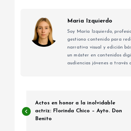
Maria Izquierdo
Soy María Izquierdo, profesio
gestiono contenido para red
narrativa visual y edición b
un máster en contenidos digi
audiencias jóvenes a través 
N
Actos en honor a la inolvidable
a
actriz: Florinda Chico – Ayto. Don
Benito