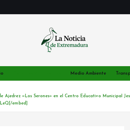
Noticias de Extremadura en tiempo real
io
Deportes
Eventos
Medio Ambiente
Trans
e Ajedrez «Los Serones» en el Centro Educativo Municipal Jesús
ULeQ[/embed]