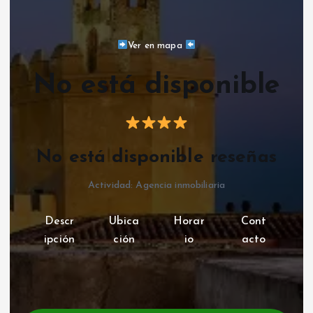
Ver en mapa
No está disponible
No está disponible reseñas
Actividad: Agencia inmobiliaria
Descr
Ubica
Horar
Cont
ipción
ción
io
acto