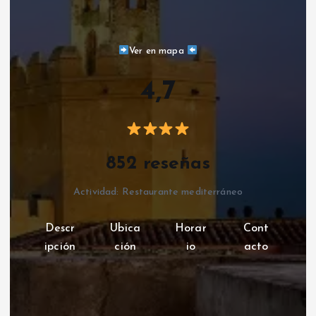
Ver en mapa
4,7
852 reseñas
Actividad: Restaurante mediterráneo
Descr
Ubica
Horar
Cont
ipción
ción
io
acto