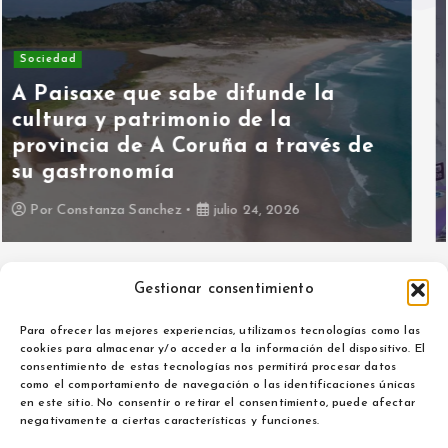
Asociaciones
Hoy hablamos con Asociación
ALMA contra la Violencia de
Género
Por
Maria Izquierdo
julio 15, 2026
Gestionar consentimiento
Para ofrecer las mejores experiencias, utilizamos tecnologías como las
cookies para almacenar y/o acceder a la información del dispositivo. El
consentimiento de estas tecnologías nos permitirá procesar datos
como el comportamiento de navegación o las identificaciones únicas
Aviso legal
en este sitio. No consentir o retirar el consentimiento, puede afectar
Política de privacidad
negativamente a ciertas características y funciones.