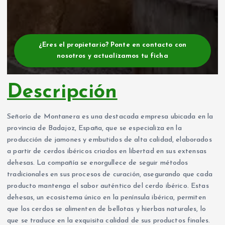
¿Eres el propietario? Ponte en contacto con
nosotros y actualizamos tu ficha
Descripción
Señorío de Montanera es una destacada empresa ubicada en la
provincia de Badajoz, España, que se especializa en la
producción de jamones y embutidos de alta calidad, elaborados
a partir de cerdos ibéricos criados en libertad en sus extensas
dehesas. La compañía se enorgullece de seguir métodos
tradicionales en sus procesos de curación, asegurando que cada
producto mantenga el sabor auténtico del cerdo ibérico. Estas
dehesas, un ecosistema único en la península ibérica, permiten
que los cerdos se alimenten de bellotas y hierbas naturales, lo
que se traduce en la exquisita calidad de sus productos finales.