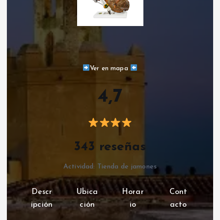
Ver en mapa
4,7
343 reseñas
Actividad: Tienda de jamones
Descr
Ubica
Horar
Cont
ipción
ción
io
acto