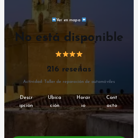
Ver en mapa
No está disponible
216 reseñas
Actividad: Taller de reparación de automóviles
Descr
Ubica
Horar
Cont
ipción
ción
io
acto