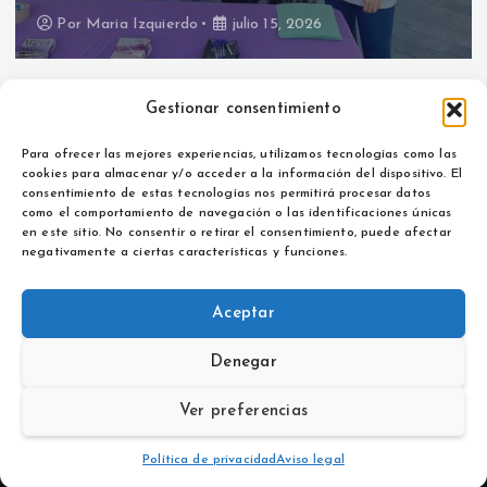
Por
Maria Izquierdo
julio 15, 2026
Gestionar consentimiento
Para ofrecer las mejores experiencias, utilizamos tecnologías como las
cookies para almacenar y/o acceder a la información del dispositivo. El
consentimiento de estas tecnologías nos permitirá procesar datos
como el comportamiento de navegación o las identificaciones únicas
Aviso legal
en este sitio. No consentir o retirar el consentimiento, puede afectar
Política de privacidad
negativamente a ciertas características y funciones.
Aceptar
Denegar
Copyright © 2026 La Noticia de Extremadura | Powered by
Desert Themes
Ver preferencias
Política de privacidad
Aviso legal