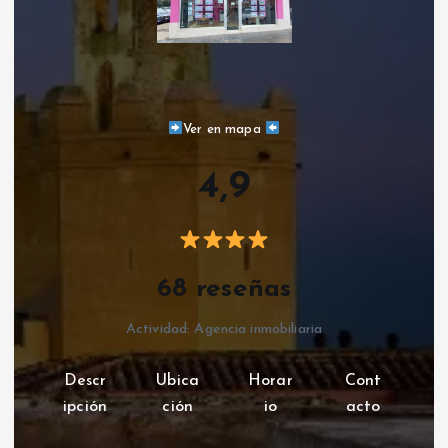
Ver en mapa
4,9
68 reseñas
Actividad: Agencia inmobiliaria
Descr
Ubica
Horar
Cont
ipción
ción
io
acto