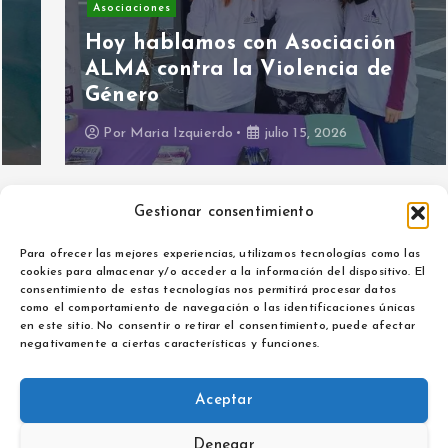
Asociaciones
Hoy hablamos con Asociación
ALMA contra la Violencia de
Género
Por
Maria Izquierdo
julio 15, 2026
Gestionar consentimiento
Para ofrecer las mejores experiencias, utilizamos tecnologías como las
cookies para almacenar y/o acceder a la información del dispositivo. El
consentimiento de estas tecnologías nos permitirá procesar datos
como el comportamiento de navegación o las identificaciones únicas
Aviso legal
en este sitio. No consentir o retirar el consentimiento, puede afectar
Política de privacidad
negativamente a ciertas características y funciones.
Aceptar
Denegar
Copyright © 2026 La Noticia de Extremadura | Powered by