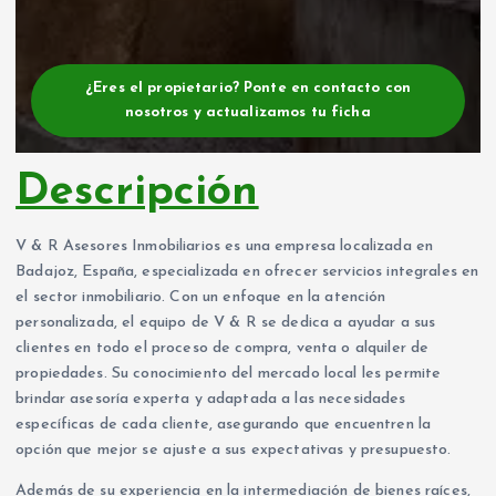
¿Eres el propietario? Ponte en contacto con
nosotros y actualizamos tu ficha
Descripción
V & R Asesores Inmobiliarios es una empresa localizada en
Badajoz, España, especializada en ofrecer servicios integrales en
el sector inmobiliario. Con un enfoque en la atención
personalizada, el equipo de V & R se dedica a ayudar a sus
clientes en todo el proceso de compra, venta o alquiler de
propiedades. Su conocimiento del mercado local les permite
brindar asesoría experta y adaptada a las necesidades
específicas de cada cliente, asegurando que encuentren la
opción que mejor se ajuste a sus expectativas y presupuesto.
Además de su experiencia en la intermediación de bienes raíces,