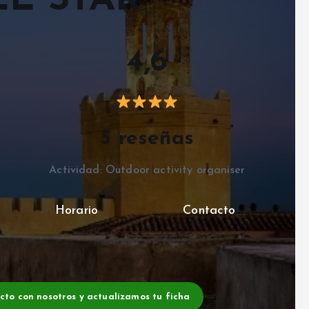
E STAR
4,6
5 reseñas
Actividad: Outdoor activity organiser
Horario
Contacto
acto con nosotros y actualizamos tu ficha