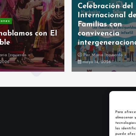
Celebración del
Internacional de
iones
Familias con
hablamos con El
convivencia
ble
intergeneracion
ria Izquierdo
Por
Maria Izquierdo
, 2026
mayo 14, 2026
Para ofrece
almacenar y
tecnologías
las identifi
puede afect