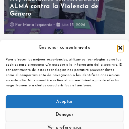
ALMA contra la Violencia de
Género
Por
Maria Izquierdo
julio 15, 2026
Gestionar consentimiento
Para ofrecer las mejores experiencias, utilizamos tecnologías como las
cookies para almacenar y/o acceder a la información del dispositivo. El
consentimiento de estas tecnologías nos permitirá procesar datos
como el comportamiento de navegación o las identificaciones únicas
Aviso legal
en este sitio. No consentir o retirar el consentimiento, puede afectar
Política de privacidad
negativamente a ciertas características y funciones.
Aceptar
Denegar
Copyright © 2026 La Noticia de Extremadura | Powered by
Desert Themes
Ver preferencias