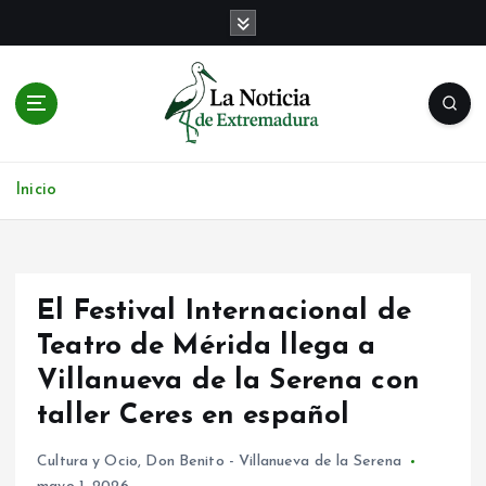
S
a
l
t
a
r
Noticias de Extremadura en tiempo real
a
l
Inicio
c
o
n
t
El Festival Internacional de
e
n
Teatro de Mérida llega a
i
Villanueva de la Serena con
d
taller Ceres en español
o
Cultura y Ocio
,
Don Benito - Villanueva de la Serena