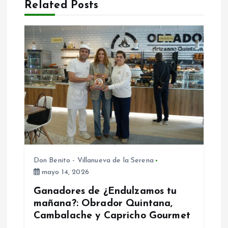
n
Related Posts
d
e
e
n
t
r
Don Benito - Villanueva de la Serena
a
mayo 14, 2026
Ganadores de ¿Endulzamos tu
d
mañana?: Obrador Quintana,
Cambalache y Capricho Gourmet