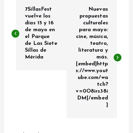
N
7SillasFest
Nuevas
a
vuelve los
propuestas
días 15 y 16
culturales
de mayo en
para mayo:
v
el Parque
cine, música,
de Las Siete
teatro,
e
Sillas de
literatura y
Mérida
más.
g
[embed]http
s://www.yout
a
ube.com/wa
tch?
c
v=0O8irs38i
DM[/embed
i
]
ó