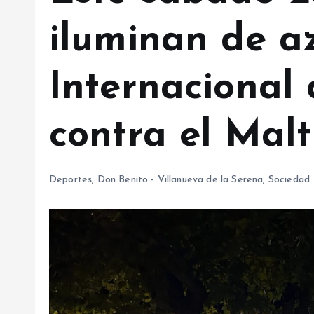
iluminan de az
Internacional
contra el Maltr
Deportes
,
Don Benito - Villanueva de la Serena
,
Sociedad