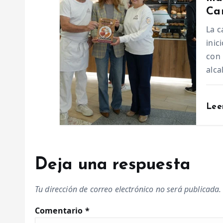
Ca
r
La 
inic
a
con 
alca
d
a
Lee
s
Deja una respuesta
Tu dirección de correo electrónico no será publicada.
Comentario
*