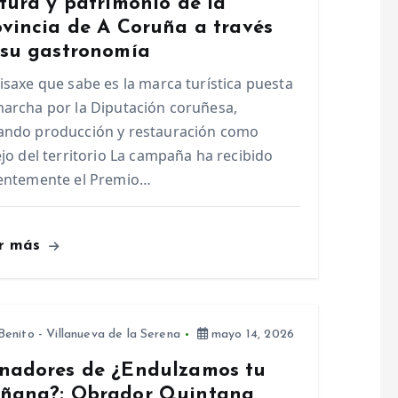
tura y patrimonio de la
ovincia de A Coruña a través
 su gastronomía
isaxe que sabe es la marca turística puesta
archa por la Diputación coruñesa,
ando producción y restauración como
ejo del territorio La campaña ha recibido
ientemente el Premio…
r más
enito - Villanueva de la Serena
mayo 14, 2026
nadores de ¿Endulzamos tu
ñana?: Obrador Quintana,