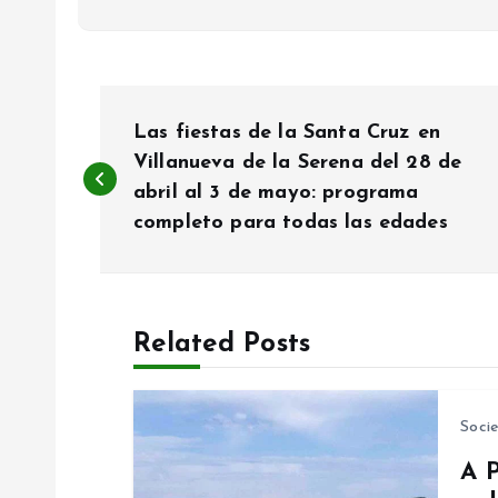
N
Las fiestas de la Santa Cruz en
a
Villanueva de la Serena del 28 de
abril al 3 de mayo: programa
completo para todas las edades
v
e
Related Posts
g
a
Soci
A 
c