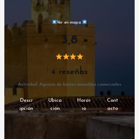
Ver en mapa
3,8
4 reseñas
Actividad: Agencia de bienes inmuebles comerciales
Descr
Ubica
Horar
Cont
ipción
ción
io
acto