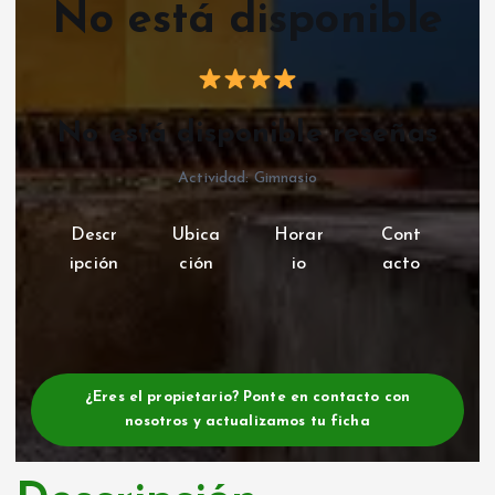
No está disponible
No está disponible reseñas
Actividad: Gimnasio
Descr
Ubica
Horar
Cont
ipción
ción
io
acto
¿Eres el propietario? Ponte en contacto con
nosotros y actualizamos tu ficha