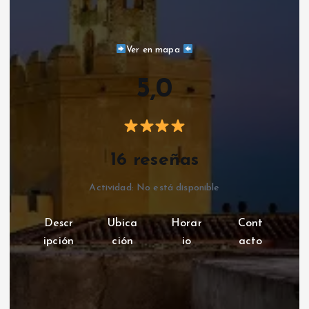
Ver en mapa
5,0
16 reseñas
Actividad: No está disponible
Descr
Ubica
Horar
Cont
ipción
ción
io
acto