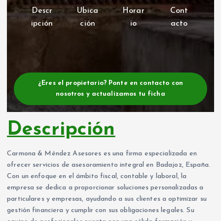
Descr
Ubica
Horar
Cont
ipción
ción
io
acto
¿Eres el propietario? Ponte en contacto con
nosotros y actualizamos tu ficha
Descripción
Carmona & Méndez Asesores es una firma especializada en
ofrecer servicios de asesoramiento integral en Badajoz, España.
Con un enfoque en el ámbito fiscal, contable y laboral, la
empresa se dedica a proporcionar soluciones personalizadas a
particulares y empresas, ayudando a sus clientes a optimizar su
gestión financiera y cumplir con sus obligaciones legales. Su