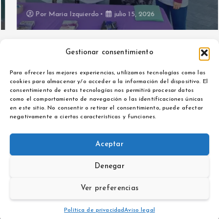
Por
Maria Izquierdo
julio 15, 2026
Gestionar consentimiento
Para ofrecer las mejores experiencias, utilizamos tecnologías como las
cookies para almacenar y/o acceder a la información del dispositivo. El
consentimiento de estas tecnologías nos permitirá procesar datos
como el comportamiento de navegación o las identificaciones únicas
Aviso legal
en este sitio. No consentir o retirar el consentimiento, puede afectar
Política de privacidad
negativamente a ciertas características y funciones.
Aceptar
Denegar
Copyright © 2026 La Noticia de Extremadura | Powered by
Desert Themes
Ver preferencias
Política de privacidad
Aviso legal