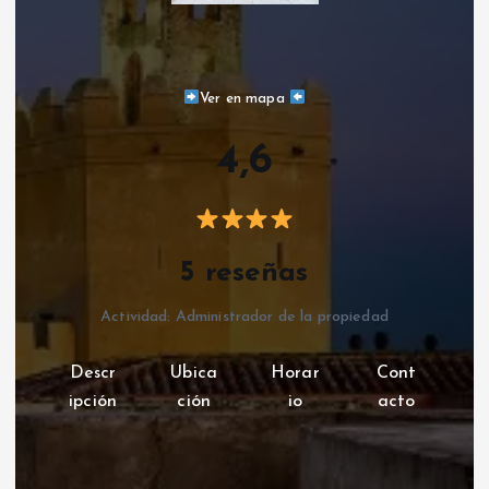
Ver en mapa
4,6
5 reseñas
Actividad: Administrador de la propiedad
Descr
Ubica
Horar
Cont
ipción
ción
io
acto