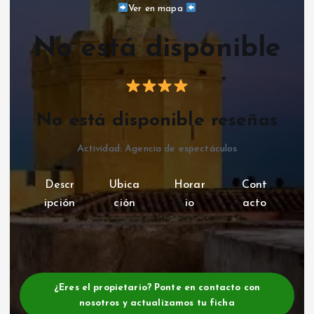
Ver en mapa
No está disponible
No está disponible reseñas
Actividad: Agencia de espectáculos
Descr
Ubica
Horar
Cont
ipción
ción
io
acto
¿Eres el propietario? Ponte en contacto con
nosotros y actualizamos tu ficha