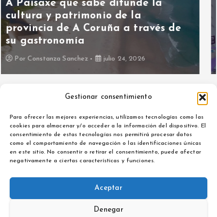
Hoy hablamos con Asociación
ALMA contra la Violencia de
Género
Por
Maria Izquierdo
julio 15, 2026
Gestionar consentimiento
Para ofrecer las mejores experiencias, utilizamos tecnologías como las
cookies para almacenar y/o acceder a la información del dispositivo. El
consentimiento de estas tecnologías nos permitirá procesar datos
como el comportamiento de navegación o las identificaciones únicas
Aviso legal
en este sitio. No consentir o retirar el consentimiento, puede afectar
Política de privacidad
negativamente a ciertas características y funciones.
Aceptar
Denegar
Copyright © 2026 La Noticia de Extremadura | Powered by