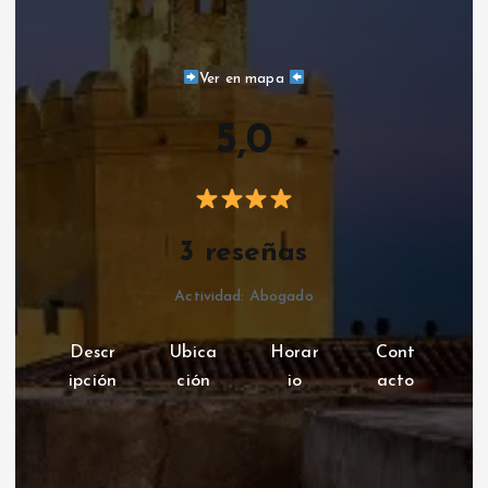
Ver en mapa
5,0
3 reseñas
Actividad: Abogado
Descr
Ubica
Horar
Cont
ipción
ción
io
acto