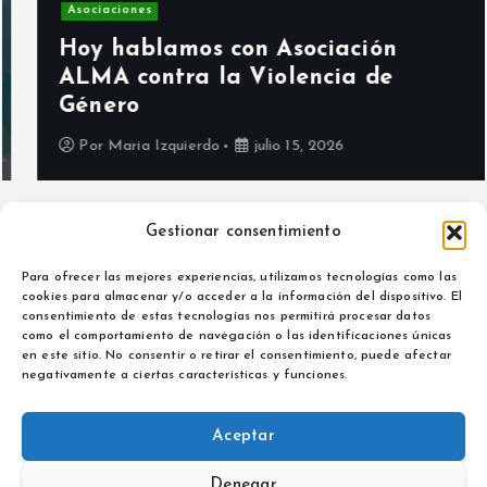
Asociaciones
Hoy hablamos con Asociación
ALMA contra la Violencia de
Género
Por
Maria Izquierdo
julio 15, 2026
Gestionar consentimiento
Para ofrecer las mejores experiencias, utilizamos tecnologías como las
cookies para almacenar y/o acceder a la información del dispositivo. El
consentimiento de estas tecnologías nos permitirá procesar datos
como el comportamiento de navegación o las identificaciones únicas
Aviso legal
en este sitio. No consentir o retirar el consentimiento, puede afectar
Política de privacidad
negativamente a ciertas características y funciones.
Aceptar
Denegar
Copyright © 2026 La Noticia de Extremadura | Powered by