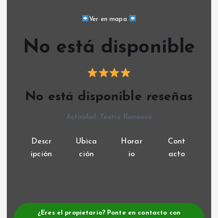
Ver en mapa
No está disponible
No está disponible reseñas
Actividad: Teatro flamenco
Descr
Ubica
Horar
Cont
ipción
ción
io
acto
¿Eres el propietario? Ponte en contacto con