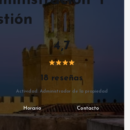
ministración Y
stión
4,7
18 reseñas
Actividad: Administrador de la propiedad
Horario
Contacto