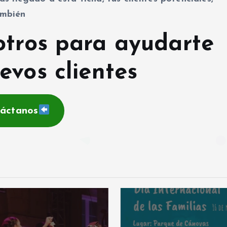
mbién
otros para ayudarte
evos clientes
áctanos