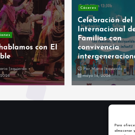
Cáceres
Celebración del
Internacional de
iones
Familias con
hablamos con El
convivencia
ble
intergeneracion
ria Izquierdo
Por
Maria Izquierdo
, 2026
mayo 14, 2026
Para ofrece
almacenar y