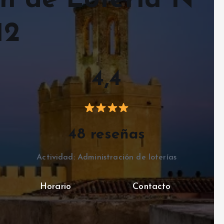
ón de Lotería N
12
4,4
48 reseñas
Actividad: Administración de loterías
Horario
Contacto