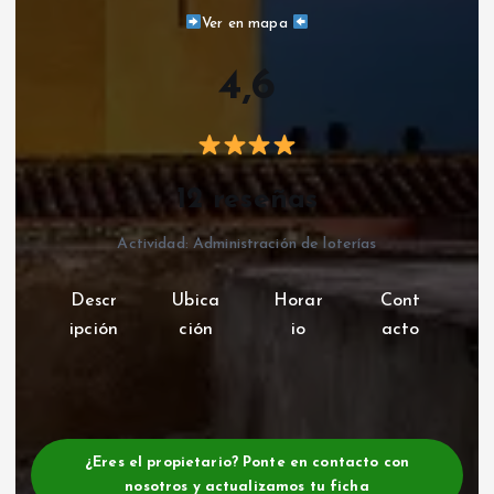
Ver en mapa
4,6
12 reseñas
Actividad: Administración de loterías
Descr
Ubica
Horar
Cont
ipción
ción
io
acto
¿Eres el propietario? Ponte en contacto con
nosotros y actualizamos tu ficha