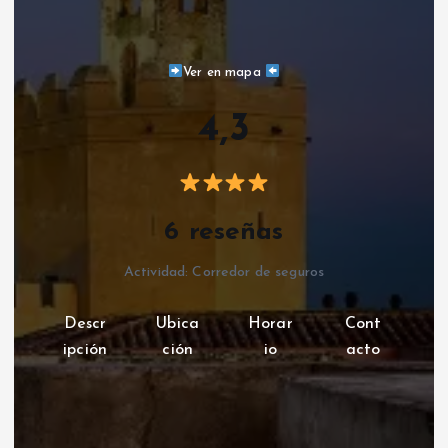
Ver en mapa
4,3
6 reseñas
Actividad: Corredor de seguros
Descr
Ubica
Horar
Cont
ipción
ción
io
acto