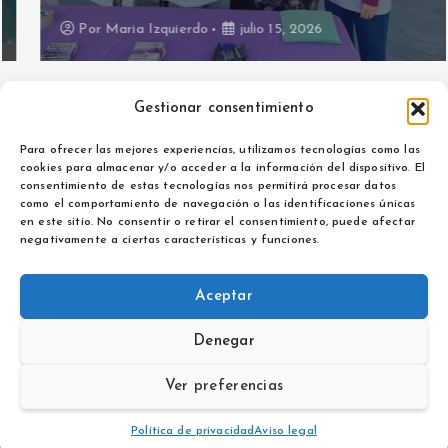
Por
Maria Izquierdo
julio 15, 2026
Gestionar consentimiento
Para ofrecer las mejores experiencias, utilizamos tecnologías como las
cookies para almacenar y/o acceder a la información del dispositivo. El
consentimiento de estas tecnologías nos permitirá procesar datos
como el comportamiento de navegación o las identificaciones únicas
Aviso legal
en este sitio. No consentir o retirar el consentimiento, puede afectar
Política de privacidad
negativamente a ciertas características y funciones.
Aceptar
Denegar
Copyright © 2026 La Noticia de Extremadura | Powered by
Desert Themes
Ver preferencias
Política de privacidad
Aviso legal