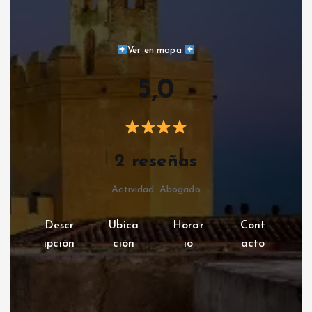
Ver en mapa
5,0
2 reseñas
Actividad: Abogado
Descr
Ubica
Horar
Cont
ipción
ción
io
acto