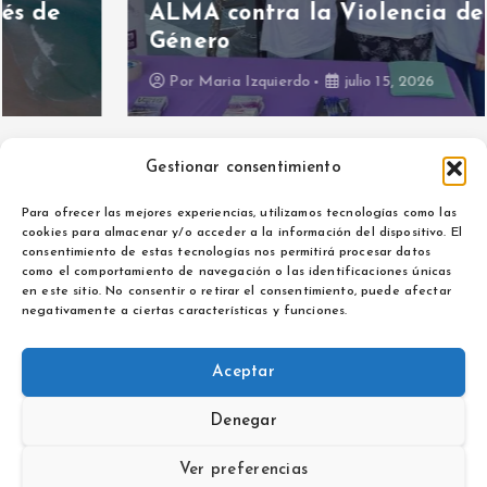
ALMA contra la Violencia de
Género
Por
Maria Izquierdo
julio 15, 2026
Gestionar consentimiento
Para ofrecer las mejores experiencias, utilizamos tecnologías como las
cookies para almacenar y/o acceder a la información del dispositivo. El
consentimiento de estas tecnologías nos permitirá procesar datos
como el comportamiento de navegación o las identificaciones únicas
Aviso legal
en este sitio. No consentir o retirar el consentimiento, puede afectar
Política de privacidad
negativamente a ciertas características y funciones.
Aceptar
Denegar
Copyright © 2026 La Noticia de Extremadura | Powered by
Desert Themes
Ver preferencias