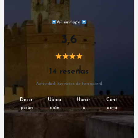
Ver en mapa
3,6
14 reseñas
Actividad: Servicios de ferrocarril
Descr
Ubica
Horar
Cont
ipción
ción
io
acto