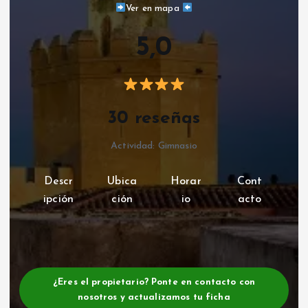
Ver en mapa
5,0
30 reseñas
Actividad: Gimnasio
Descr
Ubica
Horar
Cont
ipción
ción
io
acto
¿Eres el propietario? Ponte en contacto con
nosotros y actualizamos tu ficha