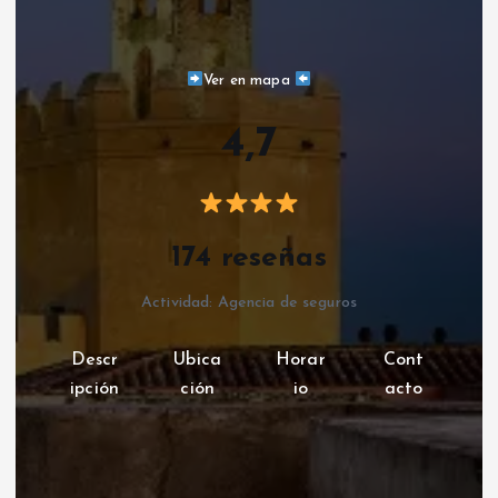
Ver en mapa
4,7
174 reseñas
Actividad: Agencia de seguros
Descr
Ubica
Horar
Cont
ipción
ción
io
acto