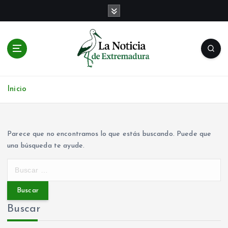
S
a
l
t
a
r
a
Noticias de Extremadura en tiempo real
l
Inicio
c
o
n
t
Parece que no encontramos lo que estás buscando. Puede que
e
una búsqueda te ayude.
n
B
i
u
d
s
o
c
Buscar
a
r