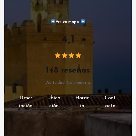
Ver en mapa
4,1
148 reseñas
Actividad: Colchonería
Descr
Ubica
Horar
Cont
ipción
ción
io
acto