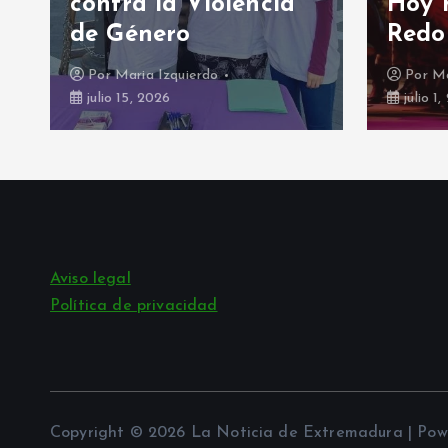
contra la Violencia
Hoy 
de Género
Redo
Por
Maria Izquierdo
Por
Ma
julio 15, 2026
julio 1
Aviso legal
Política de privacidad
Copyright © 2026 La Noticia de Extremadura | Po