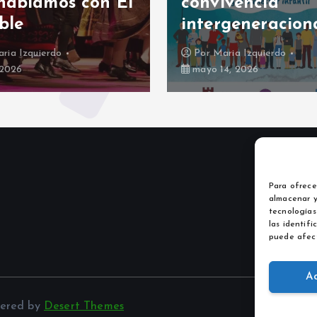
hablamos con El
convivencia
ble
intergeneracion
ria Izquierdo
Por
Maria Izquierdo
, 2026
mayo 14, 2026
Para ofrece
almacenar y
tecnologías
las identifi
puede afect
A
wered by
Desert Themes