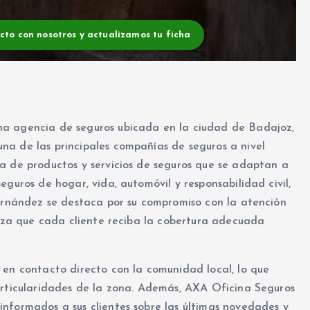
acto con nosotros y actualizamos tu ficha
na agencia de seguros ubicada en la ciudad de Badajoz,
na de las principales compañías de seguros a nivel
a de productos y servicios de seguros que se adaptan a
guros de hogar, vida, automóvil y responsabilidad civil,
Fernández se destaca por su compromiso con la atención
tiza que cada cliente reciba la cobertura adecuada
 en contacto directo con la comunidad local, lo que
articularidades de la zona. Además, AXA Oficina Seguros
nformados a sus clientes sobre las últimas novedades y