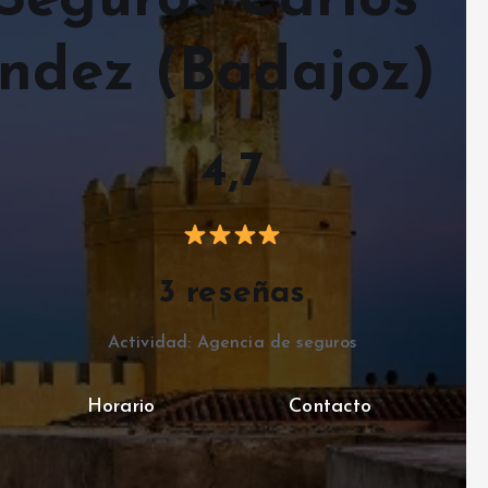
Seguros Carlos
ández (Badajoz)
4,7
3 reseñas
Actividad: Agencia de seguros
Horario
Contacto