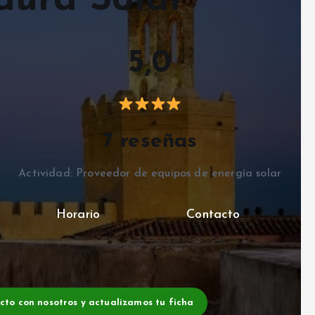
dura Solar
5,0
7 reseñas
Actividad: Proveedor de equipos de energía solar
Horario
Contacto
acto con nosotros y actualizamos tu ficha