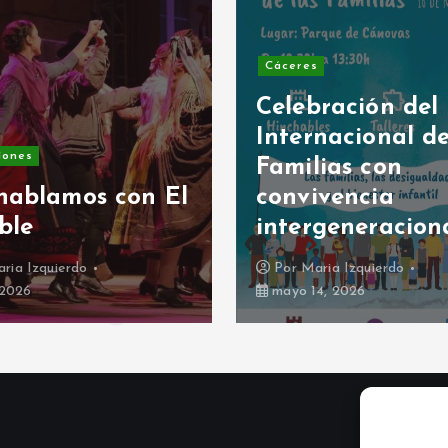
Cáceres
Celebración del
Internacional de
iones
Familias con
hablamos con El
convivencia
ble
intergeneracion
ria Izquierdo
Por
Maria Izquierdo
, 2026
mayo 14, 2026